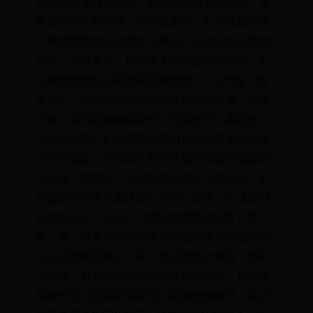
理高维和非线性数据，缺点是计算复杂度高，需
要调节多个超参数。K-均值聚类：K-均值聚类是
一种最常用的无监督学习算法，它用于解决聚类
问题，也就是说，输出是未知的或无标签的。K-
均值聚类的核心思想是将数据划分为K个簇（或
类别），使得每个簇内部的数据相似度高，而不
同簇之间的数据相似度低，也就是说，模型是一
个划分函数。K-均值聚类的目标函数是最小化簇
内平方误差，也就是让每个数据点和其所属簇的
中心点（或质心）之间的距离的平方和最小。K-
均值聚类的优化算法是一种贪心算法，它通过随
机初始化K个中心点，然后交替地进行两个步
骤：第一步是将每个数据点分配到距离它最近的
中心点所属的簇中；第二步是重新计算每个簇的
中心点，直到收敛或达到最大迭代次数。K-均值
聚类的优点是简单易实现，能够快速收敛，缺点