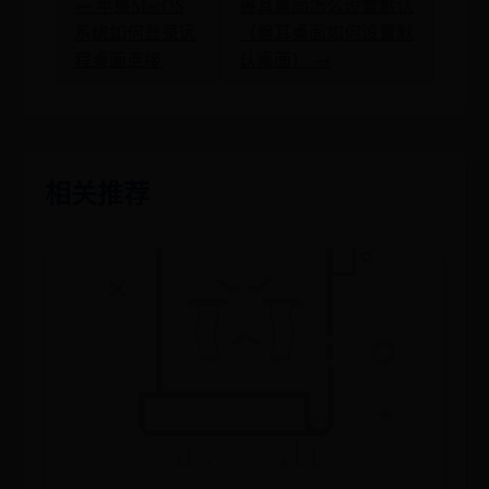
← 苹果MacOS
兽耳桌面怎么设置默认
系统如何登录远
（兽耳桌面如何设置默
程桌面连接
认桌面） →
相关推荐