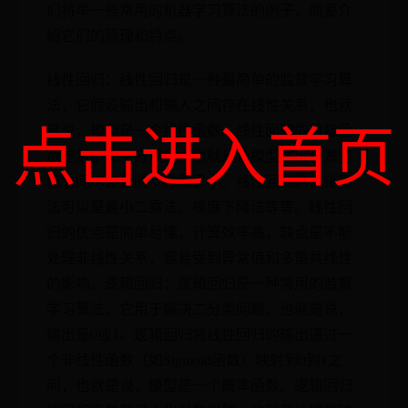
们将举一些常用的机器学习算法的例子，简要介
绍它们的原理和特点。
线性回归：线性回归是一种最简单的监督学习算
法，它假设输出和输入之间存在线性关系，也就
点击进入首页
是说，模型是一个线性函数。线性回归的目标函
数是最小化平方误差，也就是让模型输出和真实
值之间的差值的平方和最小。线性回归的优化算
法可以是最小二乘法、梯度下降法等等。线性回
归的优点是简单易懂，计算效率高，缺点是不能
处理非线性关系，容易受到异常值和多重共线性
的影响。逻辑回归：逻辑回归是一种常用的监督
学习算法，它用于解决二分类问题，也就是说，
输出是0或1。逻辑回归将线性回归的输出通过一
个非线性函数（如Sigmoid函数）映射到0到1之
间，也就是说，模型是一个概率函数。逻辑回归