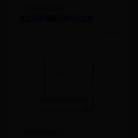
mobile365体育投注网站
攻城掠地满级兵器升级攻略
📅 08-17
👁️ 954
下载旧版365彩票网软件