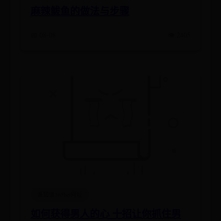
麻辣鲅鱼的做法与步骤
📅 08-08
👁️ 2405
谁知道365bet网址
如何获得男人的心 十招让你抓住男