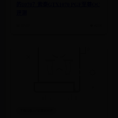
的1070？索泰GTX1070 PGF至尊OC
评测
📅 07-07
👁️ 6004
下载旧版365彩票网软件