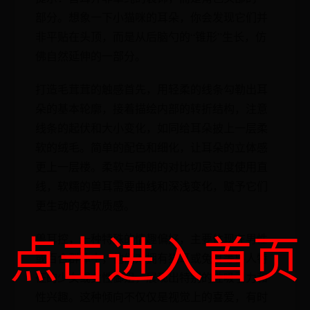
部分。想象一下小猫咪的耳朵，你会发现它们并
非平贴在头顶，而是从后脑勺的“锥形”生长，仿
佛自然延伸的一部分。
打造毛茸茸的触感首先，用轻柔的线条勾勒出耳
朵的基本轮廓，接着描绘内部的转折结构，注意
线条的起伏和大小变化，如同给耳朵披上一层柔
软的绒毛。简单的配色和细化，让耳朵的立体感
更上一层楼。柔软与硬朗的对比切忌过度使用直
线，软糯的兽耳需要曲线和深浅变化，赋予它们
更生动的柔软质感。
点击进入首页
兽耳控，一种特殊的情趣偏好，主要体现在男性
或百合群体中，他们对拥有猫耳或兔耳等兽人特
征的少女或女性御姐，展现出特别的性吸引力和
性兴趣。这种倾向不仅仅是视觉上的喜爱，有时