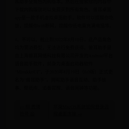
耳助手全角色内购版本。然后在搜索除的内容中
下载内购版就可以免费买到所有角色。兽耳桌面
app是一款手机虚拟桌面助手，软件可以提醒你吃
饭，提醒你wifi断网，提醒你低电量充满电插等。
4、不可以。截止到2022年8月10日，此产品角色
均为需消费型，无法进行免费获得。兽耳助手是
由上海兽耳网络科技有限公司开发的Android平台
语音助手软件，前身为桌面启动器软件
“MimikkoUI”，于2020年8月19日（0.0版）正式更
名为“兽耳助手”。拥有助手语音互动、助手故
事、壁纸库、追番提醒、语音闹钟等功能。
← 啊 表情
苹果MacOS系统如何登录远
符号 😦
程桌面连接 →