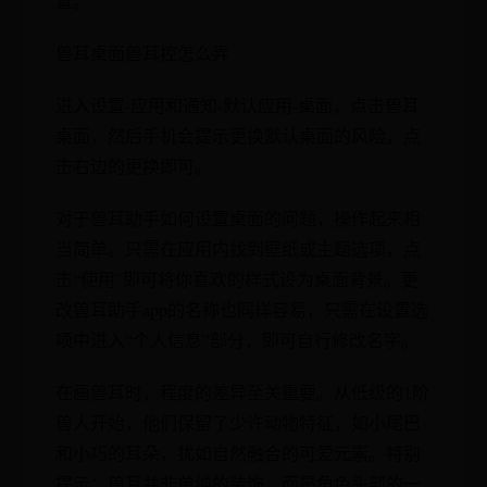
置。
兽耳桌面兽耳控怎么弄
进入设置-应用和通知-默认应用-桌面，点击兽耳
桌面，然后手机会提示更换默认桌面的风险，点
击右边的更换即可。
对于兽耳助手如何设置桌面的问题，操作起来相
当简单。只需在应用内找到壁纸或主题选项，点
击“使用”即可将你喜欢的样式设为桌面背景。更
改兽耳助手app的名称也同样容易，只需在设置选
项中进入“个人信息”部分，即可自行修改名字。
在画兽耳时，程度的差异至关重要。从低级的1阶
兽人开始，他们保留了少许动物特征，如小尾巴
和小巧的耳朵，犹如自然融合的可爱元素。特别
提示：兽耳并非单纯的装饰，而是角色头部的一