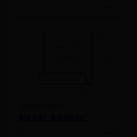
📅 06-28
👁️ 8067
下载旧版365彩票网软件
刘璇身高？ 刘璇的资料？
📅 10-08
👁️ 4249