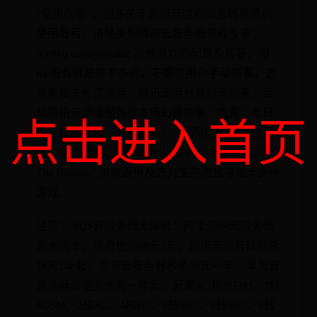
“使用向导”，更多关于腾讯云游戏服务器租赁机
使用教程，请移步到腾讯云服务器游戏专享：
txyfwq.com/go/game 其他游戏的配置及部署，和
mc服务器是差不多的，不需要用户手动部署，选
择套餐支付订单后，腾讯云后台会自动部署，目
前腾讯云游戏服务器支持幻兽帕鲁、饥荒、七日
点击进入首页
杀、夜族崛起、求生之路2、反恐精英2、雾锁王
国、泰拉瑞亚、RimWorld环世界、英灵神殿、
The Forrest、灵魂面甲及方舟生存进化等是十多种
游戏。
注意：2025云服务器大降价：阿里云99元服务器
新老同享，续费也是99元1年；腾讯云服务器秒杀
38元1年起；京东云服务器秒杀36元一年；华为云
服务器最便宜29元一年起。配置从2核2G3M、2核
4G5M、2核8G、4核8G、4核16G、8核16G、8核