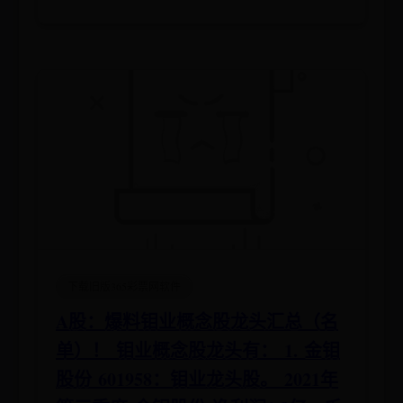
下载旧版365彩票网软件
A股：爆料钼业概念股龙头汇总（名
单）！ 钼业概念股龙头有： 1. 金钼
股份 601958：钼业龙头股。 2021年