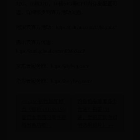
32G、16核32G、16核64G等CPU内存皮配置可
选，详细移步到官方活动页面：
阿里云官方活动：https://t.aliyun.com/U/bLynLC
腾讯云官方优惠：
https://curl.qcloud.com/oRMoSucP
京东云服务器：https://jdyfwq.com/
华为云服务器：https://hwyfwq.com/
← x450j的性能和特
钓鱼铅皮厚度多少
点（解析ASUSx450j
合适？只需2分
笔记本电脑的高性能
钟，老钓友教你如
和出色功能）
何选用铅片！ →