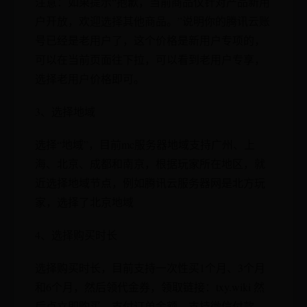
注意：如果提示“抱歉，当前商品仅针对产品新用
户开放，欢迎选择其他商品。”说明你的腾讯云账
号已经是老用户了，这个价格是新用户专项的，
可以在当前页面往下拉，可以看到老用户专享，
选择老用户价格即可。
3、选择地域
选择“地域”，目前mc服务器地域支持广州、上
海、北京、成都和南京，根据玩家所在地区，就
近选择地域节点，例如腾讯云服务器网是北方玩
家，选择了北京地域
4、选择购买时长
选择购买时长，目前支持一次性买1个月、3个月
和6个月，然后领代金券，领取链接：txy.wiki 然
后点立即购买，支付订单金额，支持微信付款。