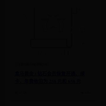
下载旧版365彩票网软件
盒马黄金 / 钻石会员恢复开通、续
卡，年费依旧为 258 元和 658 元
📅 07-09
👁️ 4263