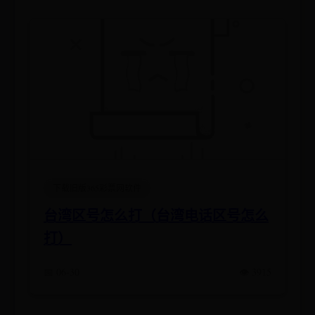
下载旧版365彩票网软件
台湾区号怎么打（台湾电话区号怎么
打）
📅 06-30
👁️ 3915