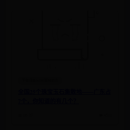
下载旧版365彩票网软件
全国25个珠宝玉石集散地——广东占
7个，你知道的有几个？
📅 06-27
👁️ 4511