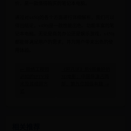
价，是一款值得购买的笔记本电脑。
通过对x450j的各个方面进行详细解析，我们可以
得出结论，x450j是一款性能出色、功能丰富的笔
记本电脑。无论是商务办公还是娱乐游戏，x450j
都能够满足用户的需求，并为用户带来出色的使
用体验。
← 网络工程师
《阿凡达》后9部最好的
必知的IPTV技
3D电影：中国导演占两
术及其组网方
部，第九位超级有趣 →
式
相关推荐