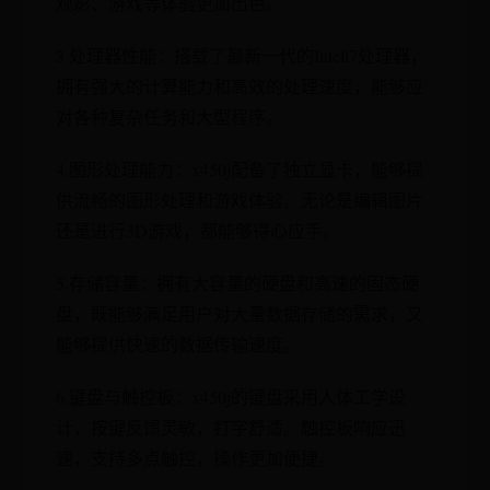
观影、游戏等体验更加出色。
3.处理器性能：搭载了最新一代的Inteli7处理器，
拥有强大的计算能力和高效的处理速度，能够应
对各种复杂任务和大型程序。
4.图形处理能力：x450j配备了独立显卡，能够提
供流畅的图形处理和游戏体验。无论是编辑图片
还是进行3D游戏，都能够得心应手。
5.存储容量：拥有大容量的硬盘和高速的固态硬
盘，既能够满足用户对大量数据存储的需求，又
能够提供快速的数据传输速度。
6.键盘与触控板：x450j的键盘采用人体工学设
计，按键反馈灵敏，打字舒适。触控板响应迅
速，支持多点触控，操作更加便捷。