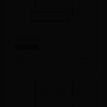
谁知道365bet网址
研究菇怪物
📅 09-27
👁️ 4522