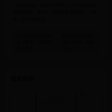
3.普通圆铁丝：铁丝系在镖靶上。因为普通的铁
丝是圆形的，面积大，扎起来省道会弹开，不推
荐。但是价格便宜。
← HR为什么那么喜
神武少主段另类天
欢压薪资？你看到的
魔加点玩法：血耐
只是表象
天魔 →
相关推荐