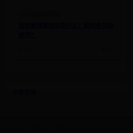
mobile365体育投注网站
淘宝聚划算规则是什么？如何参与和
使用？
📅 07-28
👁️ 2463
友情链接
Copyright ©
2026 谁知道365bet网址-mobile365体育投注网站-下载旧版365