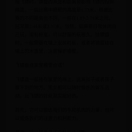
投飞镖时，镖盘的高度和距离会影响飞镖的投掷
精度。一般比赛中镖靶的高度是1.73米，根据比
赛的不同距离也不同，一般在1.83-2.74米之间，
冠军是2.44米或2.37米。当然，如果是日常休闲自
己玩，没有标准，可以舒服的玩很久。挂镖盘
时，一般需要在墙上安装衬板，或者将镖盘挂在
墙上的木盒里，注意保护墙壁。
飞镖盘挂家里哪里合适？
飞镖盘一般挂在家里的墙上，远离孩子或者孩子
够不到的地方。男女都可以随时锻炼的娱乐活
动。玩飞镖的好处其实挺好的。
首先，它可以锻炼我们的手和肌肉的力量，也可
以锻炼我们的注意力和判断力。