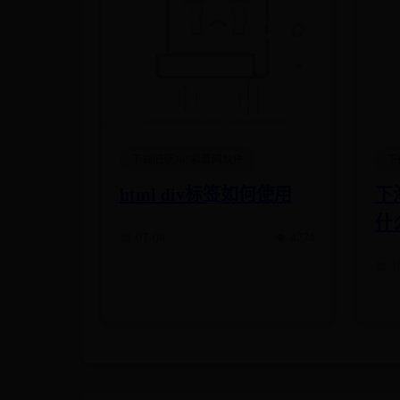
下载旧版365彩票网软件
下
html div标签如何使用
下
什
📅 07-08
👁️ 4274
📅 1