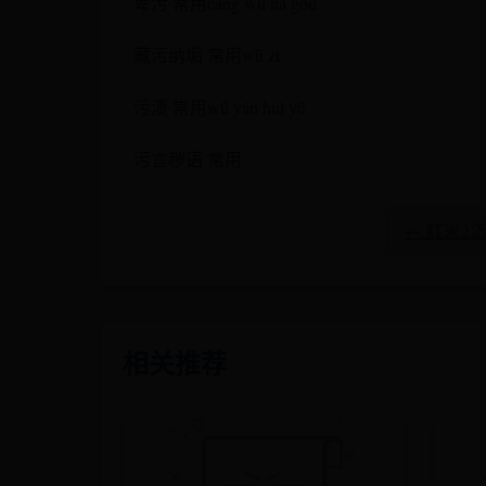
卑污 常用cáng wū nà gòu
藏污纳垢 常用wū zì
污渍 常用wū yán huì yǔ
污言秽语 常用
← 红米2
相关推荐