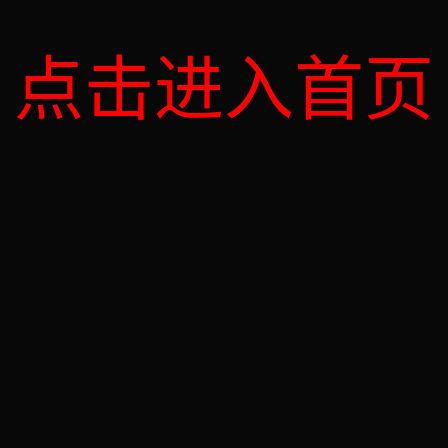
点击进入首页