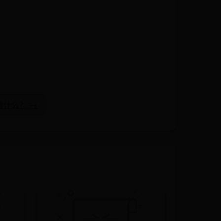
什么？ →