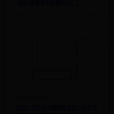
[探讨]瑞安有学射箭的吗？？
📅 06-27
👁️ 4775
谁知道365bet网址
分析：为什么中国国家主席习近平为