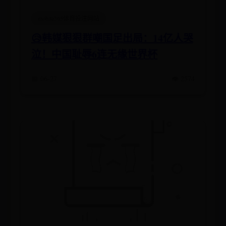
mobile365体育投注网站
😥韩媒狠狠群嘲国足出局：14亿人哭
泣！中国耻辱6连无缘世界杯
📅 06-27
👁️ 2574