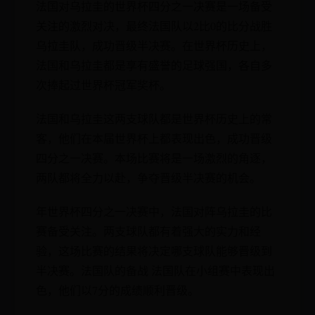
法国对乌拉圭的世界杯四分之一决赛是一场备受
关注的激烈对决，最终法国队以2比0的比分战胜
乌拉圭队，成功晋级半决赛。在世界杯历史上，
法国和乌拉圭都是享有盛誉的足球强国，各自多
次捧起过世界杯冠军奖杯。
法国和乌拉圭这两支球队都是世界杯历史上的常
客，他们在本届世界杯上都表现出色，成功晋级
四分之一决赛。本场比赛将是一场激烈的角逐，
两队都将全力以赴，争夺晋级半决赛的机会。
年世界杯四分之一决赛中，法国对阵乌拉圭的比
赛备受关注。两支球队都有着强大的实力和经
验，这场比赛的结果将决定哪支球队能够晋级到
半决赛。法国队的备战 法国队在小组赛中表现出
色，他们以7分的成绩顺利晋级。