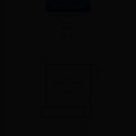
谁知道365bet网址
📅 2025-06-29 05:57:33
✍️ admin
👁️ 3977
❤️ 845