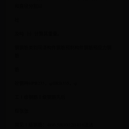
和直径分别以
砼
及吨（t）计算其重量。
钢钢筋类别现浇构件钢筋预制构件钢筋预应力钢
筋
筋
砼钢种HPB235，φHRB335，φ
工Ⅰ级钢筋Ⅱ级钢筋先后
程张张
常见Ⅰ级钢筋：4|6|6.5|8|10|12|14|16法法