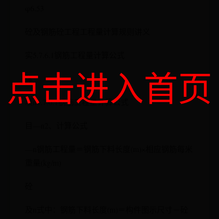
φ6.53
砼及钢筋砼工程工程量计算规则讲义
实5.7.6.1钢筋工程量计算公式
点击进入首页
体
项n5.7.6.1钢筋工程量计算公式
目—n2、计算公式
—n钢筋工程量＝钢筋下料长度(m)×相应钢筋每米
重量(kg/m)
砼
及n式中：钢筋下料长度(m)＝构件图示尺寸－砼