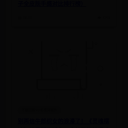
子全皮肤手感对比排行榜）
📅 08-07
👁️ 3798
下载旧版365彩票网软件
别再信牛郎织女的浪漫了！《灵魂摆