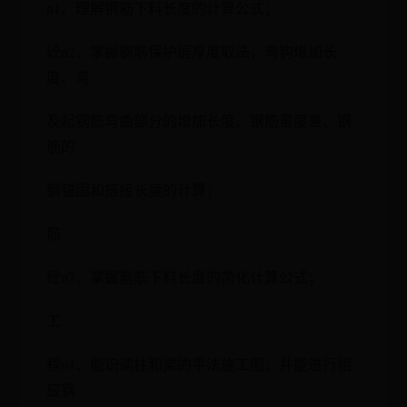
n1、理解钢筋下料长度的计算公式；
砼n2、掌握钢筋保护层厚度取法，弯钩增加长
度、弯
及起钢筋弯曲部分的增加长度、钢筋量度差、钢
筋的
钢锚固和搭接长度的计算；
筋
砼n3、掌握箍筋下料长度的简化计算公式；
工
程n4、能识读柱和梁的平法施工图，并能进行相
应钢