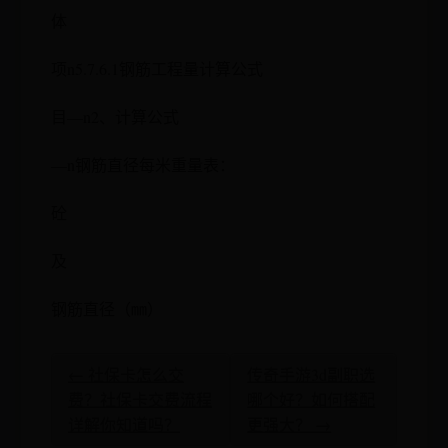
体
项n5.7.6.1钢筋工程量计算公式
目—n2、计算公式
—n钢筋直径每米重量表：
砼
及
钢筋直径（㎜）
← 社保卡怎么交
传奇手游3d副职选
费？社保卡交费流程
哪个好？如何搭配
详解你知道吗？
更强大？ →