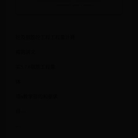
砼及钢筋砼工程工程量计算
规则讲义
实5.7.6钢筋工程量
体
项n教学目的和要求
目—
—