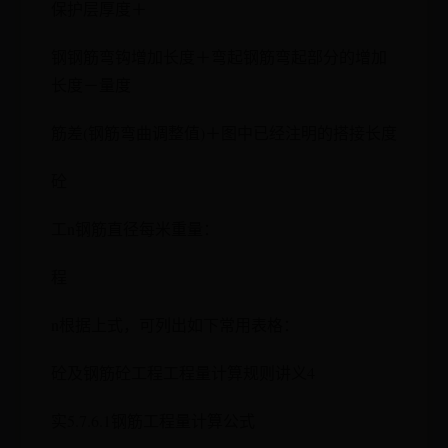
保护层厚度＋
钢钢筋弯钩增加长度＋弯起钢筋弯起部分的增加
长度－量度
筋差(钢筋弯曲调整值)＋图中已经注明的搭接长度
砼
工n钢筋直径每米重量：
程
n根据上式，可列出如下常用表格：
砼及钢筋砼工程工程量计算规则讲义4
实5.7.6.1钢筋工程量计算公式