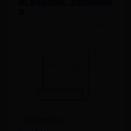
渡》暗黑版告诉你：贪婪能把神逼成
鬼
📅 12-04
👁️ 2128
下载旧版365彩票网软件