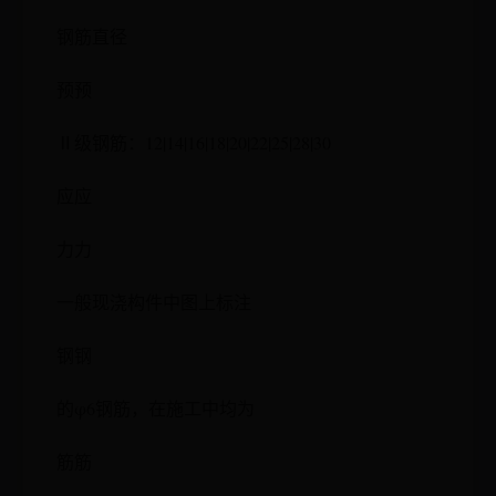
钢筋直径
预预
Ⅱ级钢筋：12|14|16|18|20|22|25|28|30
应应
力力
一般现浇构件中图上标注
钢钢
的φ6钢筋，在施工中均为
筋筋