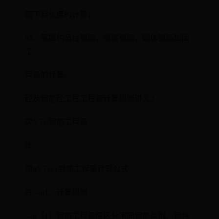
筋下料长度的计算；
n5、掌握构造柱钢筋、圈梁钢筋、砌体钢筋加固
工
程量的计算。
砼及钢筋砼工程工程量计算规则讲义2
实5.7.6钢筋工程量
体
项n5.7.6.1钢筋工程量计算公式
目—n1、计算规则
—n（1）钢筋工程量应区分不同钢筋类别、钢种