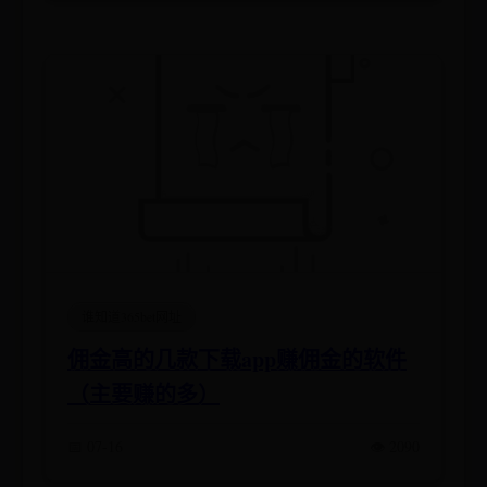
谁知道365bet网址
佣金高的几款下载app赚佣金的软件
（主要赚的多）
📅 07-16
👁️ 2090