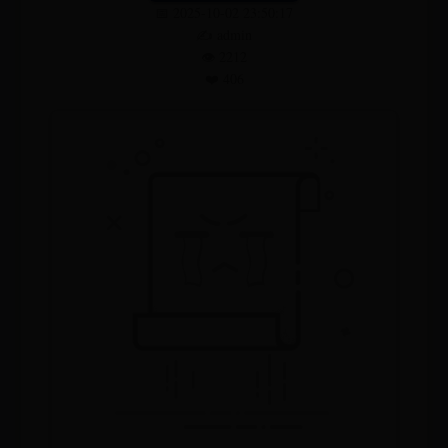
📅 2025-10-02 23:50:17
✍️ admin
👁️ 2212
❤️ 406