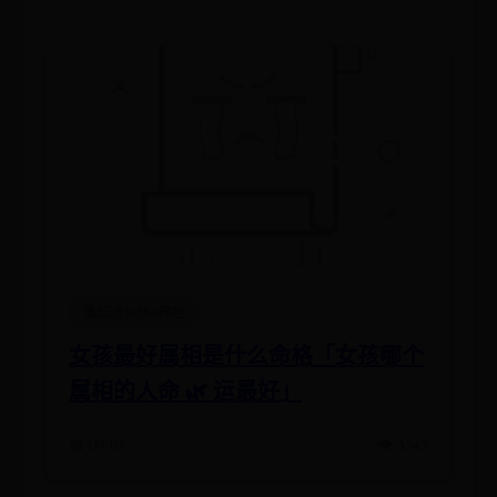
谁知道365bet网址
女孩最好属相是什么命格「女孩哪个
属相的人命 🌿 运最好」
📅 09-01
👁️ 3545