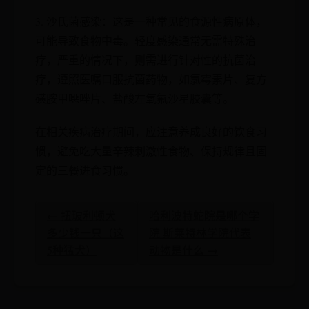
3. 沙氏菌感染：这是一种常见的食源性病原体，
可能导致食物中毒。轻度感染通常无需特殊治
疗，严重的情况下，则需进行针对性的抗菌治
疗，遵照医嘱口服抗菌药物，如氯霉素片、复方
磺胺甲噁唑片、盐酸左氧氟沙星胶囊等。
在相关疾病治疗期间，应注意养成良好的饮食习
惯，避免吃大量辛辣刺激性食物、保持规律且固
定的三餐进食习惯。
← 扭玻利顿犬
哈利波特蛇院是哪个学
多少钱一只（这
院 斯莱特林学院代表
5种猛犬）
动物是什么 →