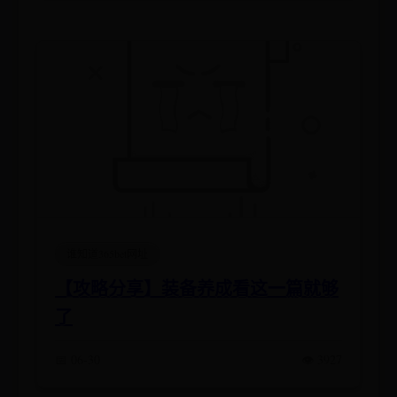
谁知道365bet网址
【攻略分享】装备养成看这一篇就够
了
📅 06-30
👁️ 3927