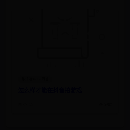
谁知道365bet网址
怎么样才能在抖音拍游戏
📅 07-26
👁️ 6902