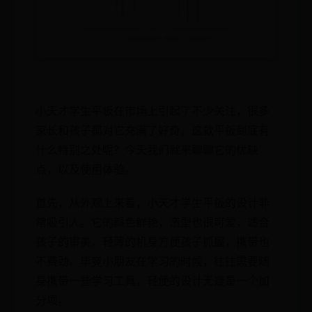
小天才学生平板在市场上引起了不少关注，很多
家长和孩子都对它充满了好奇。这款平板到底有
什么特别之处呢？今天我们就来聊聊它的优缺
点，以及使用体验。
首先，从外观上来看，小天才学生平板的设计非
常吸引人。它的颜色鲜艳，造型也很可爱，适合
孩子的审美。轻薄的机身方便孩子抓握，携带也
不费劲。毕竟小朋友在学习的时候，往往需要随
身携带一些学习工具，轻便的设计无疑是一个加
分项。