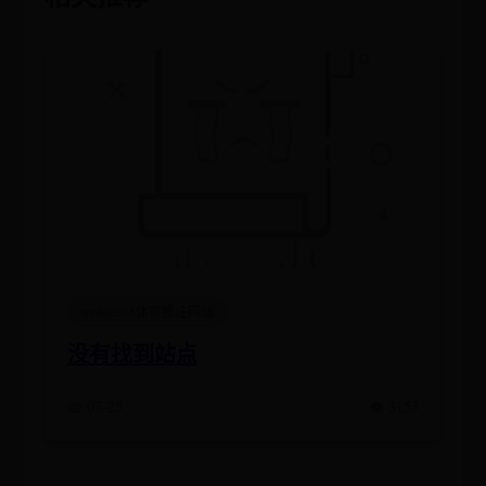
mobile365体育投注网站
没有找到站点
📅 07-25
👁️ 3153