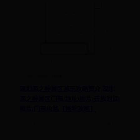
mobile365体育投注网站
深圳海之神景区游玩攻略简介,深圳
海之神景区门票/地址/图片/开放时间/
照片/门票价格【携程攻略】
📅 07-18
👁️ 6692