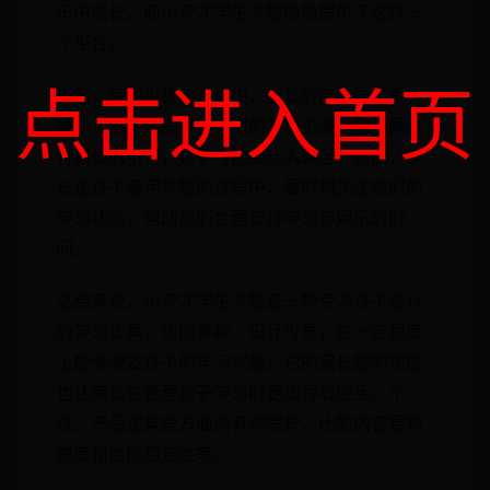
乐中成长，而小天才学生平板恰恰提供了这样一
个平台。
点击进入首页
当然，使用平板的过程中，家长的陪伴同样重
要。虽然平板提供了丰富的学习资源，但如果没
有家长的引导，孩子可能会走入误区。因此，家
长在孩子使用平板的过程中，要时刻关注他们的
学习状态，帮助他们合理安排学习与娱乐的时
间。
总结来说，小天才学生平板是一款专为孩子设计
的学习工具，功能多样、设计可爱，在一定程度
上能够激发孩子的学习兴趣。它的家长控制功能
也让家长在管理孩子学习时更加得心应手。不
过，产品在某些方面仍有待提升，比如内容更新
速度和性能稳定性等。