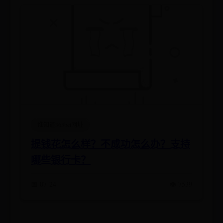
谁知道365bet网址
提钱花怎么样？不成功怎么办？支持
哪些银行卡？
📅 07-24
👁️ 7539