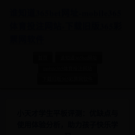
谁知道365bet网址-mobile365
体育投注网站-下载旧版365彩
票网软件
首页
谁知道365bet网址
mobile365体育投注网站
下载旧版365彩票网软件
小天才学生平板评测：优缺点与
使用体验分析，助力孩子快乐学